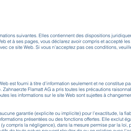
ormations suivantes. Elles contiennent des dispositions juridiqu
Web et à ses pages, vous déclarez avoir compris et accepté les
n avec ce site Web. Si vous n’acceptez pas ces conditions, veuil
s
eb est fourni à titre d’information seulement et ne constitue pa
re. Zahnaerzte Flamatt AG a pris toutes les précautions raisonn
tes les informations sur le site Web sont sujettes à changemen
ne garantie (explicite ou implicite) pour l’exactitude, la fiabi
informations présentées ou des fonctions offertes. Elle exclut é
(y compris la négligence), dans la mesure permise par la loi, 
de toute nature pouvant résulter de ou en relation avec l’accè