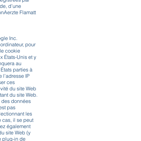
de, d’une
hnAerzte Flamatt
gle Inc.
 ordinateur, pour
 le cookie
x États-Unis et y
onquera au
États parties à
 l’adresse IP
ser ces
ivité du site Web
oitant du site Web.
on des données
est pas
ectionnant les
cas, il se peut
uvez également
du site Web (y
e plug-in de