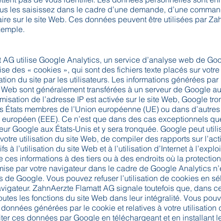
us les saisissez dans le cadre d’une demande, d’une comman
aire sur le site Web. Ces données peuvent être utilisées par Za
xemple.
 AG utilise Google Analytics, un service d’analyse web de Goo
ise des « cookies », qui sont des fichiers texte placés sur votre
sation du site par les utilisateurs. Les informations générées par
te Web sont généralement transférées à un serveur de Google au
ymisation de l’adresse IP est activée sur le site Web, Google tr
es États membres de l’Union européenne (UE) ou dans d’autres 
 européen (EEE). Ce n’est que dans des cas exceptionnels que
ur Google aux États-Unis et y sera tronquée. Google peut utili
votre utilisation du site Web, de compiler des rapports sur l’act
fs à l’utilisation du site Web et à l’utilisation d’Internet à l’expl
 ces informations à des tiers ou à des endroits où la protecti
nsmise par votre navigateur dans le cadre de Google Analytics n’
de Google. Vous pouvez refuser l’utilisation de cookies en sél
igateur. ZahnAerzte Flamatt AG signale toutefois que, dans ce 
toutes les fonctions du site Web dans leur intégralité. Vous po
onnées générées par le cookie et relatives à votre utilisation 
aiter ces données par Google en téléchargeant et en installant l