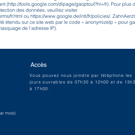
nt (
http://tools.google.com/dlpage/gaoptout?hl=fr).
Pour plus d
rotection des données, veuillez visiter
rms/fr.html
ou
https://www.google.de/intl/fr/policies/.
ZahnAerzt
té étendu sur ce site web par le code « anonymizeIp » pour ga
masquage de l’adresse IP).
Accès
Vous pouvez nous joindre par téléphone les
jours ouvrables de 07h30 à 12h00 et de 13h
à 17h00.
par mois)