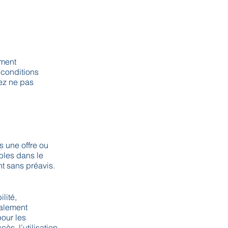
ement
 conditions
lez ne pas
s une offre ou
ables dans le
t sans préavis.
lité,
galement
pour les
s, l’utilisation