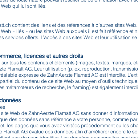
Web qui lui sont liés.
tt.ch
contient des liens et des références à d’autres sites Web
 Web « liés » ou les sites Web auxquels il est fait référence et n
services offerts. L’accès à ces sites Web et leur utilisation se
mmerce, licences et autres droits
s sur tous les contenus et éléments (images, textes, marques, etc
e Flamatt AG. Leur utilisation (p. ex. reproduction, transmissio
 préalable expresse de ZahnAerzte Flamatt AG est interdite. L’ext
partiel du contenu de ce site Web au moyen d’outils techniques
s métamoteurs de recherche, le framing) est également interdi
s données
ées
le site Web de ZahnAerzte Flamatt AG sans donner d’information
 que des données sans référence à votre personne, comme pa
rnet, les pages que vous avez visitées précédemment ou les c
te Flamatt AG évalue ces données afin d’améliorer encore le se
ent pas de vous identifier. Les données personnelles sont enr