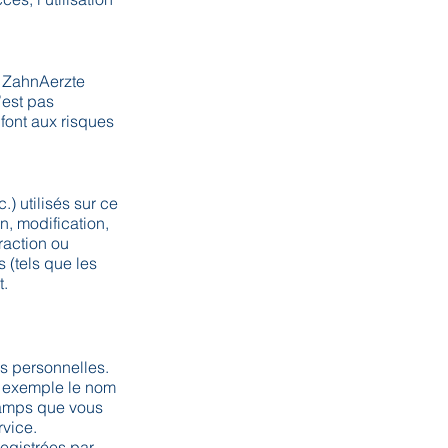
. ZahnAerzte
’est pas
 font aux risques
.) utilisés sur ce
n, modification,
raction ou
 (tels que les
t.
s personnelles.
r exemple le nom
hamps que vous
rvice.
egistrées par