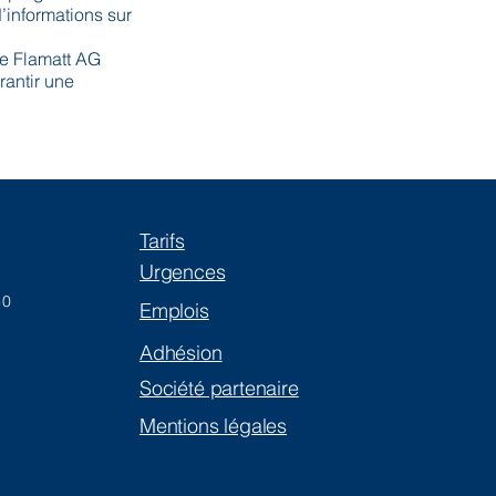
’informations sur
e Flamatt AG
rantir une
Tarifs
Urgences
30
Emplois
Adhésion
Société partenaire
Mentions légales