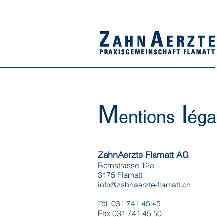
M
l
entions
éga
ZahnAerzte Flamatt AG
Bernstrasse 12a
3175 Flamatt
info@zahnaerzte-flamatt.ch
Tél 031 741 45 45
Fax 031 741 45 50