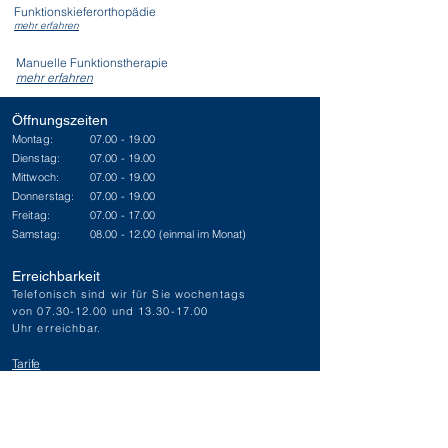
Funktionskieferorthopädie
mehr erfahren
Manuelle Funktionstherapie
mehr erfahren
Öffnungszeiten
Montag:
07.00 - 19.00
Dienstag:
07.00 - 19.00
Mittwoch:
07.00 - 19.00
Donnerstag:
07.00 - 19.00
Freitag:
07.00 - 17.00
Samstag:
08.00 - 12.00
(einmal im Monat)
Erreichbarkeit
Telefonisch sind wir für Sie wochentags
von
07.30-12.00
und 13.30-17
.00
Uhr
erreichbar.
Tarife
Notfall
Job
Mitgliedschaften
Partnerfirmen