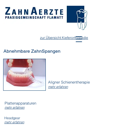
zur Übersicht Kieferorthopädie
Abnehmbare ZahnS
pangen
Aligner Schienentherapie
mehr erfahren
Plattenapparaturen
mehr erfahren
Headgear
mehr erfahren