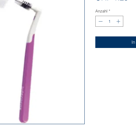
Anzahl
*
In