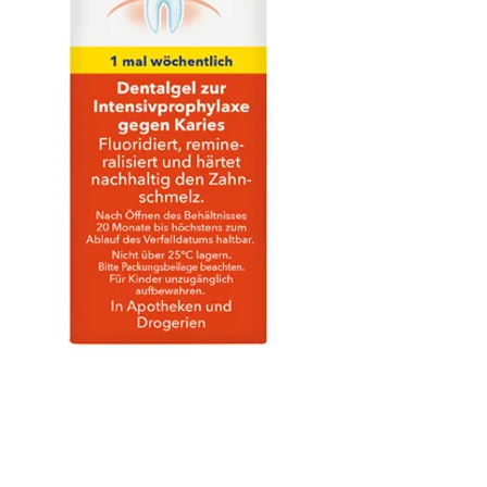
Elmex Gelée
25g
Preis
CHF 11.40